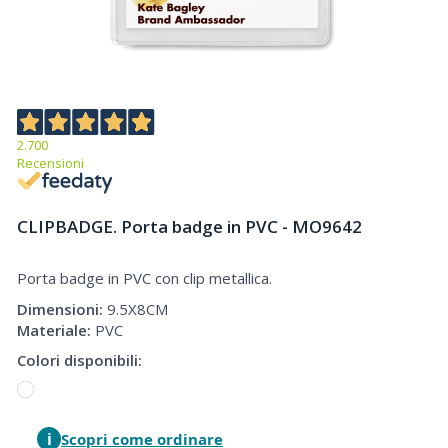
2.700
Recensioni
CLIPBADGE. Porta badge in PVC - MO9642
Porta badge in PVC con clip metallica.
Porta badge in PVC
Dimensioni:
9.5X8CM
Materiale:
PVC
Colori disponibili:
i
Scopri come ordinare