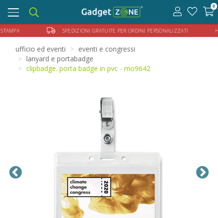
0
Toggle
navigation
ELLA STAMPA
SPEDIZIONI GRATUITE PER ORDINI PERSONALIZZATI HAI BIS
ufficio ed eventi
eventi e congressi
lanyard e portabadge
clipbadge. porta badge in pvc - mo9642