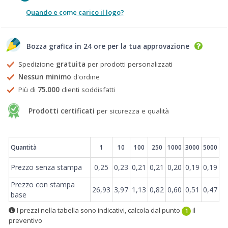
Quando e come carico il logo?
Bozza grafica in 24 ore per la tua approvazione
Spedizione
gratuita
per prodotti personalizzati
Nessun minimo
d'ordine
Più di
75.000
clienti soddisfatti
Prodotti certificati
per sicurezza e qualità
Prezzi
Quantità
1
10
100
250
1000
3000
5000
Prezzo senza stampa
0,25
0,23
0,21
0,21
0,20
0,19
0,19
Prezzo con stampa
26,93
3,97
1,13
0,82
0,60
0,51
0,47
base
I prezzi nella tabella sono indicativi, calcola dal punto
il
1
preventivo