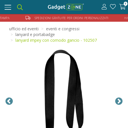
0
Toggle
navigation
LLA STAMPA
SPEDIZIONI GRATUITE PER ORDINI PERSONALIZZATI HAI BISOG
ufficio ed eventi
eventi e congressi
lanyard e portabadge
lanyard impey con comodo gancio - 102507