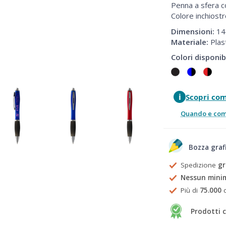
Penna a sfera 
Colore inchiostr
Dimensioni:
14
Materiale:
Plas
Colori disponibi
i
Scopri co
Quando e come
Bozza graf
Spedizione
gr
Nessun mini
Più di
75.000
c
Prodotti c
Prezzi