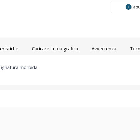
Fatt
i
eristiche
Caricare la tua grafica
Avvertenza
Tecn
ugnatura morbida.