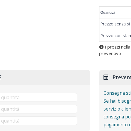
Quantità
Prezzo senza s
Prezzo con sta
I prezzi nella
preventivo
E
Preven
Consegna st
Se hai bisogn
servizio clie
consegna pos
pagamento co