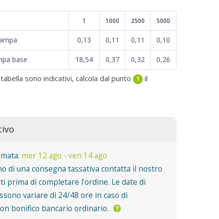
1
1000
2500
5000
tampa
0,13
0,11
0,11
0,10
mpa base
18,54
0,37
0,32
0,26
 tabella sono indicativi, calcola dal punto
il
1
tivo
imata:
mer 12 ago - ven 14 ago
o di una consegna tassativa contatta il nostro
nti prima di completare l'ordine. Le date di
sono variare di 24/48 ore in caso di
n bonifico bancario ordinario.